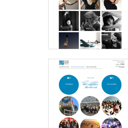
Subhome
La Caldera 2.0
Centro de creación
20
Etxepare Euska
Institutua