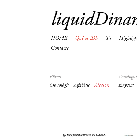
HOME
Qué es lDk
Tu
Highligh
Contacte
Filtres
Contingut
Cronològic
Alfabètic
Aleatori
Empresa
20