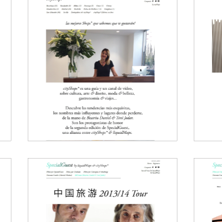
e
CityShops
El
Subhomes
Subhome
CityShops 2.0
El Salón
Plataforma de comercios
Negocios
16
2010
Special Guest
Sp