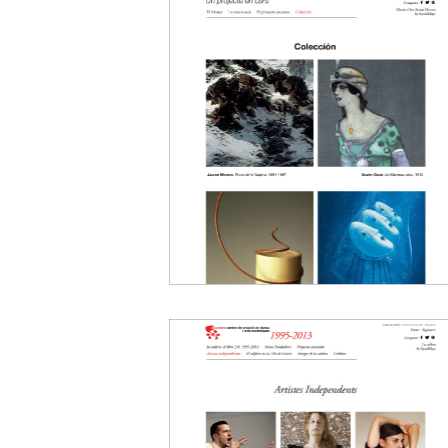
Museu d`Art d
Lleida
Subhome
Mall 2.0
Web
20
La Caldera