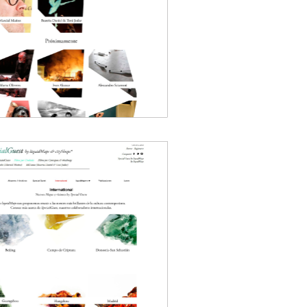
s
Guest 2.0
 multimedia. Agentes
2012
ecial Guest