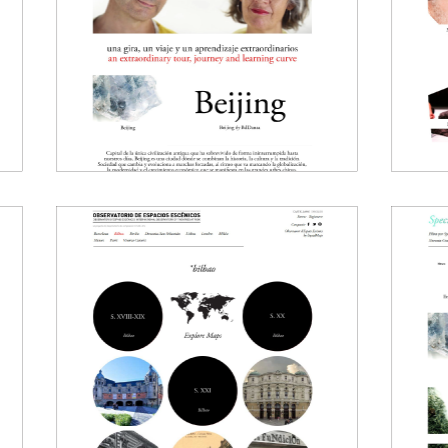
Subhomes
Special Guest 2.0
Subhome
Magazine multimedia
Special 
China Tour
Magazine
16
2009
l
Observatorio
Sp
Internacional de
Espacios
Escénicos