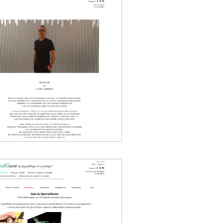
 Salón
s
 2.0
 emprendedores
2014
ecial Guest